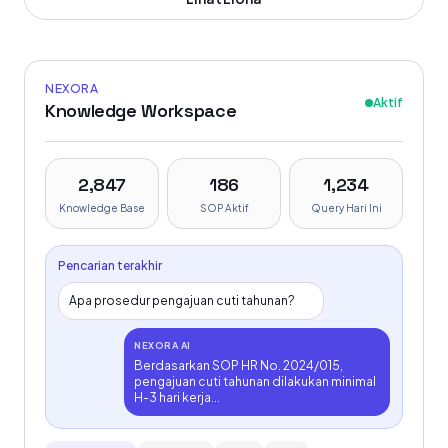
NEXORA
Aktif
Knowledge Workspace
2,847
186
1,234
Knowledge Base
SOP Aktif
Query Hari Ini
Pencarian terakhir
Apa prosedur pengajuan cuti tahunan?
NEXORA AI
Berdasarkan SOP HR No. 2024/015,
pengajuan cuti tahunan dilakukan minimal
H-3 hari kerja...