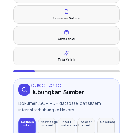
Pencarian Natural
Jawaban AI
Tata Kelola
SOURCES LINKED
Hubungkan Sumber
Dokumen, SOP, PDF, database, dan sistem
internal terhubung ke Nexora.
Sources
Knowledge
Intent
Answer
Governed
linked
indexed
understood
cited