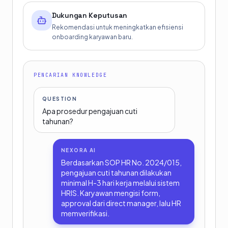
Dukungan Keputusan
Rekomendasi untuk meningkatkan efisiensi
onboarding karyawan baru.
PENCARIAN KNOWLEDGE
QUESTION
Apa prosedur pengajuan cuti
tahunan?
NEXORA AI
Berdasarkan SOP HR No. 2024/015,
pengajuan cuti tahunan dilakukan
minimal H-3 hari kerja melalui sistem
HRIS. Karyawan mengisi form,
approval dari direct manager, lalu HR
memverifikasi.