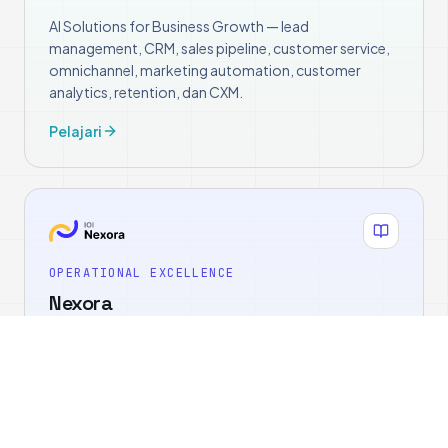
AI Solutions for Business Growth — lead
management, CRM, sales pipeline, customer service,
omnichannel, marketing automation, customer
analytics, retention, dan CXM.
Pelajari
OPERATIONAL EXCELLENCE
Nexora
AI Knowledge & Operational Excellence Platform —
knowledge management system, enterprise AI
assistant, SOP, document intelligence, workflow,
operational dashboard, dan decision support.
Pelajari