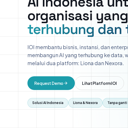
AI Indonesia un
organisasi yan
terhubung dan 
IOI membantu bisnis, instansi, dan enterp
membangun AI yang terhubung ke data, w
melalui dua platform: Liona dan Nexora.
Request Demo
Lihat Platform IOI
Solusi AI Indonesia
Liona & Nexora
Tanpa ganti