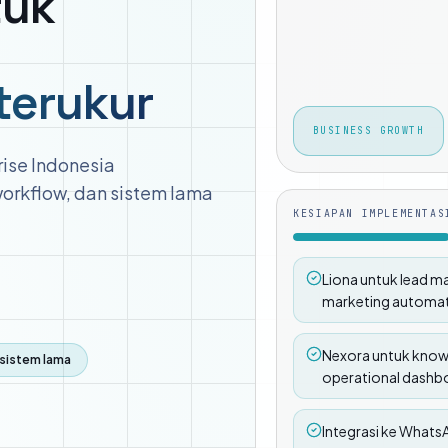
tuk
g
terukur
BUSINESS GROWTH
rise Indonesia
orkflow, dan sistem lama
KESIAPAN IMPLEMENTAS
Liona untuk lead m
marketing automat
Nexora untuk know
 sistem lama
operational dashb
Integrasi ke Whats