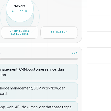
Nexora
AI LAYER
OPERATIONAL
AI NATIVE
EXCELLENCE
I
33
%
anagement, CRM, customer service, dan
ion.
ledge management, SOP, workflow, dan
oard.
App, web, API, dokumen, dan database tanpa