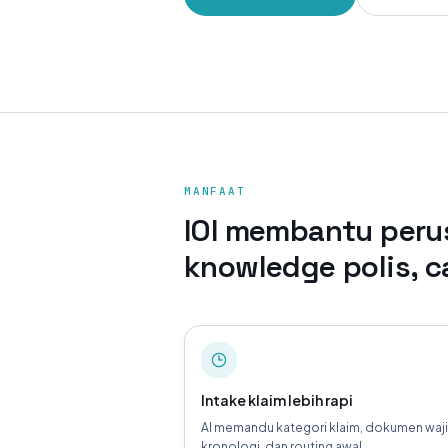
MANFAAT
IOI membantu peru
knowledge polis, c
Intake klaim lebih rapi
AI memandu kategori klaim, dokumen waji
kronologi, dan routing awal.