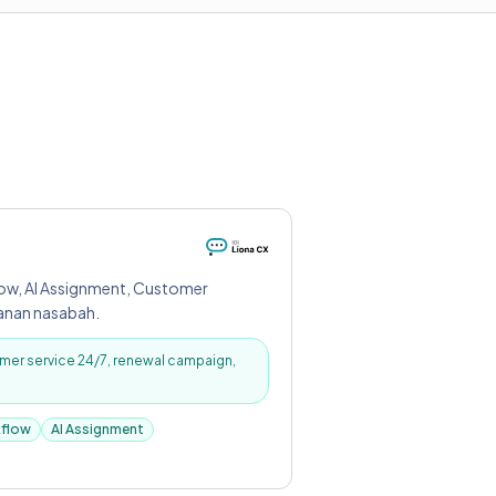
ow, AI Assignment, Customer
yanan nasabah.
mer service 24/7, renewal campaign,
flow
AI Assignment