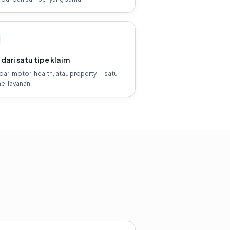
 dari satu tipe klaim
 dari motor, health, atau property — satu
el layanan.