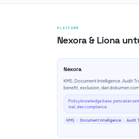
PLATFORM
Nexora & Liona unt
Nexora
KMS, Document Intelligence, Audit Tra
benefit, exclusion, dan dokumen com
Policy knowledge base, pencarian sema
trail, dan compliance.
KMS
Document Intelligence
Audit T