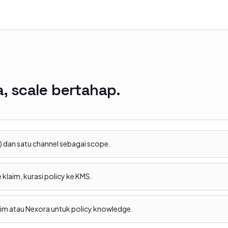
a, scale bertahap.
lth) dan satu channel sebagai scope.
 klaim, kurasi policy ke KMS.
laim atau Nexora untuk policy knowledge.