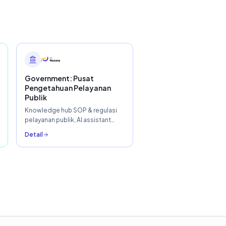
Government: Pusat
Pengetahuan Pelayanan
Publik
Knowledge hub SOP & regulasi
pelayanan publik, AI assistant
untuk pegawai front-office,
Detail
akses pengetahuan 3× lebih
cepat.