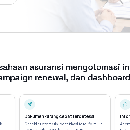
sahaan asuransi mengotomasi int
ampaign renewal, dan dashboard 
Dokumen kurang cepat terdeteksi
Info
b,
Checklist otomatis identifikasi foto, formulir,
Agent
policy number yang belum lengkap.
prose