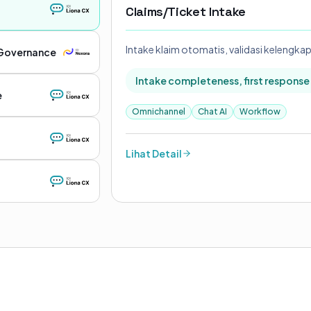
Claims/Ticket Intake
Intake klaim otomatis, validasi kelengkap
 Governance
Intake completeness, first response
e
Omnichannel
Chat AI
Workflow
Lihat Detail