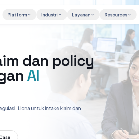
Platform
Industri
Layanan
Resources
aim dan policy
ngan
AI
gulasi. Liona untuk intake klaim dan
 Case