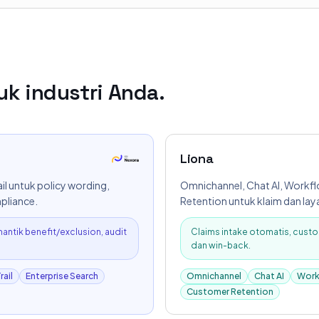
uk industri Anda.
Liona
il untuk policy wording,
Omnichannel, Chat AI, Workfl
pliance.
Retention untuk klaim dan la
ntik benefit/exclusion, audit
Claims intake otomatis, custo
dan win-back.
rail
Enterprise Search
Omnichannel
Chat AI
Work
Customer Retention