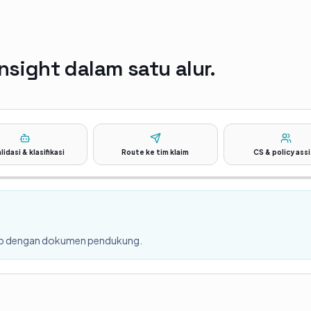
nsight dalam satu alur.
alidasi & klasifikasi
Route ke tim klaim
CS & policy ass
App dengan dokumen pendukung.