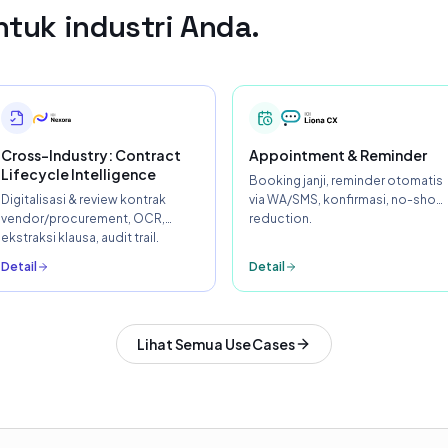
tuk industri Anda.
Cross-Industry: Contract
Appointment & Reminder
Lifecycle Intelligence
Booking janji, reminder otomatis
Digitalisasi & review kontrak
via WA/SMS, konfirmasi, no-show
vendor/procurement, OCR,
reduction.
ekstraksi klausa, audit trail.
Detail
Detail
Lihat Semua Use Cases