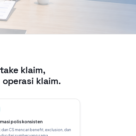
ake klaim,
operasi klaim.
rmasi polis konsisten
 dan CS mencari benefit, exclusion, dan
dur dari sumber yang sama.