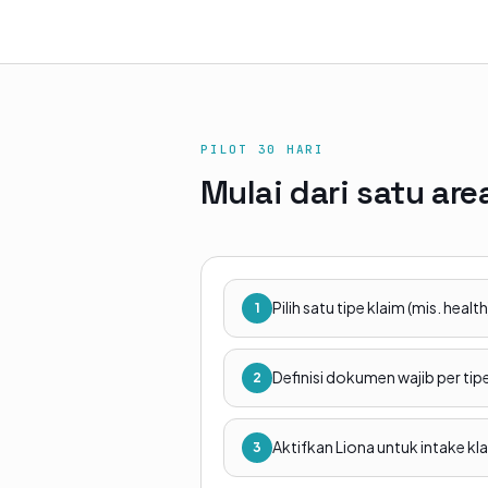
PILOT 30 HARI
Mulai dari satu are
Pilih satu tipe klaim (mis. hea
1
Definisi dokumen wajib per tipe
2
Aktifkan Liona untuk intake k
3