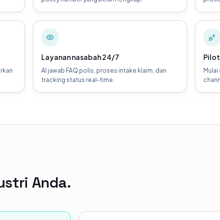
Layanan nasabah 24/7
Pilot
arkan
AI jawab FAQ polis, proses intake klaim, dan
Mulai
tracking status real-time.
chann
ustri Anda.